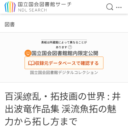
検索を開
メニ
本文へ移動
図書
表紙は所蔵館によって異なることが
ヘルプページへのリンク
あります
国立国会図書館館内限定公開
収録元データベースで確認する
国立国会図書館デジタルコレクション
百渓繚乱・拓技画の世界 : 井
出波竜作品集 渓流魚拓の魅
力から拓し方まで