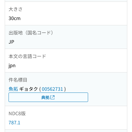
大きさ
30cm
出版地（国名コード）
JP
本文の言語コード
jpn
件名標目
魚拓
ギョタク
(
00562731
)
典拠
NDC8版
787.1