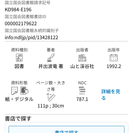
国立国会図書館請求記号
KD984-E196
国立国会図書館書誌ID
000002179622
国立国会図書館永続的識別子
info:ndljp/pid/13428122
資料種別
著者
出版者
出版年
図書
井出波竜 著
山と渓谷社
1992.2
資料形態
ページ数・大き
NDC
さ等
詳細を見
る
紙・デジタル
787.1
111p ; 30cm
書店で探す
書店で探す