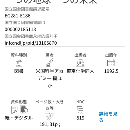
国立国会図書館請求記号
EG281-E186
国立国会図書館書誌ID
000002185118
国立国会図書館永続的識別子
info:ndljp/pid/13165870
資料種別
著者
出版者
出版年
図書
米国科学アカ
東京化学同人
1992.5
デミー 編ほ
か
資料形態
ページ数・大き
NDC
さ等
詳細を見
紙・デジタル
519
る
191, 31p ;