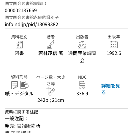
国立国会図書館書誌ID
000002187669
国立国会図書館永続的識別子
info:ndljp/pid/13099382
資料種別
著者
出版者
出版年
図書
若林茂信 著
通商産業調査
1992.6
会
資料形態
ページ数・大き
NDC
さ等
詳細を見
る
紙・デジタル
336.9
242p ; 21cm
資料に関する注記
一般注記：
発売: 官報販売所