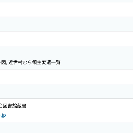
里遺跡図, 近世村むら領主変遷一覧
国会図書館蔵書
.jp