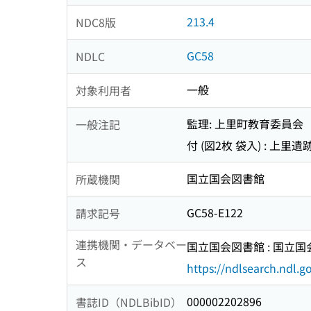
213.4
NDC8版
GC58
NDLC
一般
対象利用者
監理: 上里町教育委員会
一般注記
付 (図2枚 袋入) : 上
国立国会図書館
所蔵機関
GC58-E122
請求記号
連携機関・データベー
国立国会図書館 : 国立
ス
https://ndlsearch.ndl.go
000002202896
書誌ID（NDLBibID）