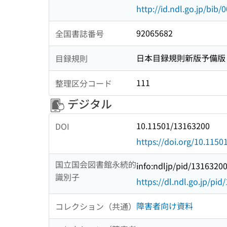
http://id.ndl.go.jp/bib
92065682
全国書誌番号
日本目録規則新版予備版
目録規則
111
整理区分コード
デジタル
10.11501/13163200
DOI
https://doi.org/10.115
国立国会図書館永続的
info:ndljp/pid/1316320
識別子
https://dl.ndl.go.jp/pi
障害者向け資料
コレクション（共通）