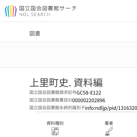
本文へ移動
図書
上里町史. 資料編
GC58-E122
国立国会図書館請求記号
000002202896
国立国会図書館書誌ID
info:ndljp/pid/131632
国立国会図書館永続的識別子
資料種別
著者