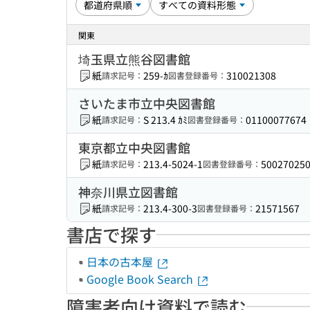
関東
埼玉県立熊谷図書館
紙
259-ｶ
310021308
請求記号：
図書登録番号：
さいたま市立中央図書館
紙
S 213.4 ｶﾐ
01100077674
請求記号：
図書登録番号：
東京都立中央図書館
紙
213.4-5024-1
50027025
請求記号：
図書登録番号：
神奈川県立図書館
紙
213.4-300-3
21571567
請求記号：
図書登録番号：
書店で探す
日本の古本屋
Google Book Search
障害者向け資料で読む