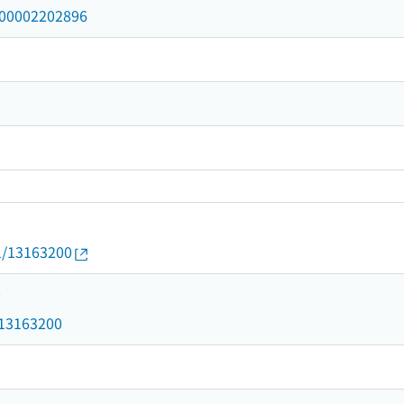
/000002202896
01/13163200
0
d/13163200