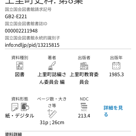
国立国会図書館請求記号
GB2-E221
国立国会図書館書誌ID
000002211948
国立国会図書館永続的識別子
info:ndljp/pid/13215815
資料種別
著者
出版者
出版年
図書
上里町誌編さ
上里町教育委
1985.3
ん委員会 編
員会
資料形態
ページ数・大き
NDC
さ等
詳細を見
る
紙・デジタル
213.4
31p ; 26cm
資料詳細