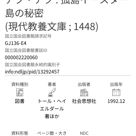
島の秘密
(現代教養文庫 ; 1448)
国立国会図書館請求記号
GJ136-E4
国立国会図書館書誌ID
000002220060
国立国会図書館永続的識別子
info:ndljp/pid/13292457
資料種別
著者
出版者
出版年
図書
トール・ヘイ
社会思想社
1992.12
エルダール
著ほか
資料形態
ページ数・大き
NDC