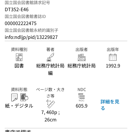
国立国会図書館請求記号
DT352-E46
国立国会図書館書誌ID
000002222475
国立国会図書館永続的識別子
info:ndljp/pid/13229827
資料種別
著者
出版者
出版年
図書
総務庁統計局
総務庁統計局
1992.9
編
資料形態
ページ数・大き
NDC
さ等
詳細を見
紙・デジタル
605.9
る
7, 460p ;
26cm