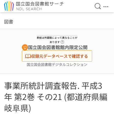
検索を開
メニ
本文へ移動
図書
表紙は所蔵館によって異なることが
ヘルプページへのリンク
あります
国立国会図書館館内限定公開
収録元データベースで確認する
国立国会図書館デジタルコレクション
事業所統計調査報告. 平成3
年 第2巻 その21 (都道府県編
岐阜県)