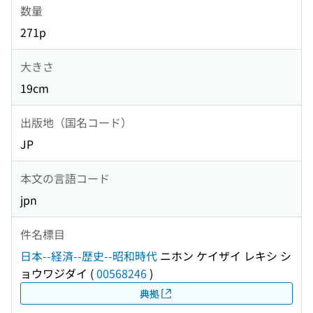
数量
271p
大きさ
19cm
出版地（国名コード）
JP
本文の言語コード
jpn
件名標目
日本--経済--歴史--昭和時代
ニホン ケイザイ レキシ シ
ョウワジダイ
(
00568246
)
典拠