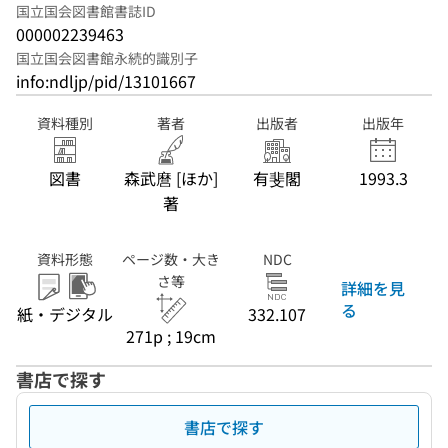
国立国会図書館書誌ID
000002239463
国立国会図書館永続的識別子
info:ndljp/pid/13101667
資料種別
著者
出版者
出版年
図書
森武麿 [ほか]
有斐閣
1993.3
著
資料形態
ページ数・大き
NDC
さ等
詳細を見
る
紙・デジタル
332.107
271p ; 19cm
書店で探す
書店で探す