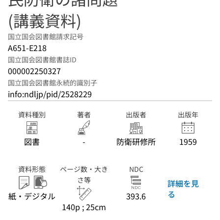
(講義資料)
国立国会図書館請求記号
A651-E218
国立国会図書館書誌ID
000002250327
国立国会図書館永続的識別子
info:ndljp/pid/2528229
資料種別
著者
出版者
出版年
図書
-
防衛研修所
1959
資料形態
ページ数・大き
NDC
さ等
詳細を見
る
紙・デジタル
393.6
140p ; 25cm