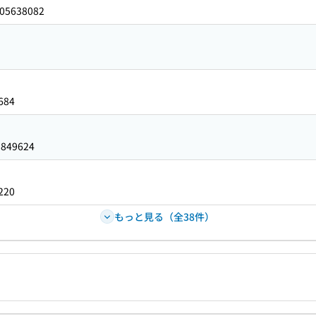
05638082
684
3849624
220
もっと見る（全38件）