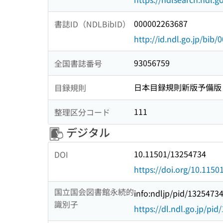
000002263687
書誌ID（NDLBibID）
http://id.ndl.go.jp/bib
93056759
全国書誌番号
日本目録規則新版予備版
目録規則
111
整理区分コード
デジタル
10.11501/13254734
DOI
https://doi.org/10.115
国立国会図書館永続的
info:ndljp/pid/1325473
識別子
https://dl.ndl.go.jp/pi