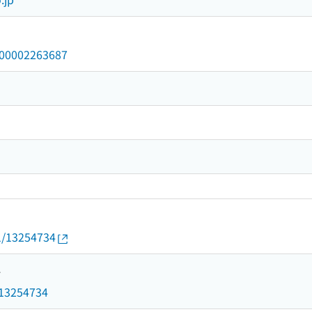
/000002263687
01/13254734
4
d/13254734