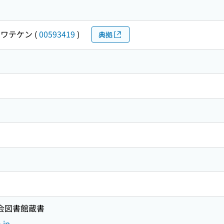
イワテケン
(
00593419
)
典拠
国会図書館蔵書
.jp