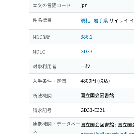
jpn
本文の言語コード
件名標目
祭礼--岩手県
サイレイ 
386.1
NDC8版
GD33
NDLC
一般
対象利用者
4800円 (税込)
入手条件・定価
国立国会図書館
所蔵機関
GD33-E321
請求記号
連携機関・データベー
国立国会図書館 : 国立
ス
https://ndlsearch.ndl.go