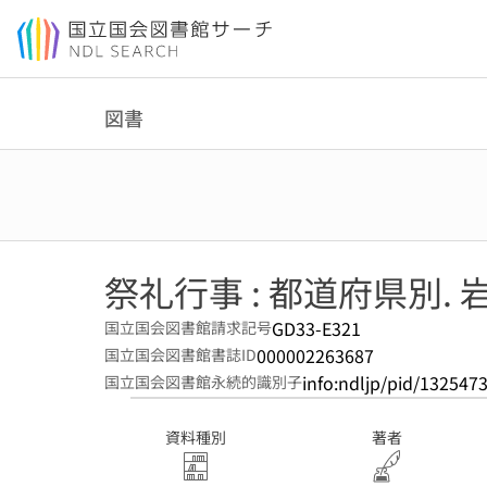
本文へ移動
図書
祭礼行事 : 都道府県別. 
GD33-E321
国立国会図書館請求記号
000002263687
国立国会図書館書誌ID
info:ndljp/pid/132547
国立国会図書館永続的識別子
資料種別
著者