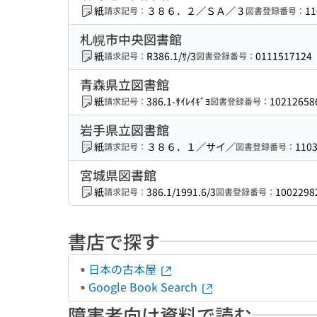
紙
３８６．２／ＳＡ／３
11
請求記号：
図書登録番号：
札幌市中央図書館
紙
R386.1/ｻ/3
0111517124
請求記号：
図書登録番号：
青森県立図書館
紙
386.1-ｻｲﾚｲｷﾞﾖ
10212658
請求記号：
図書登録番号：
岩手県立図書館
紙
３８６．１／サイ／
110
請求記号：
図書登録番号：
宮城県図書館
紙
386.1/1991.6/3
1002298
請求記号：
図書登録番号：
書店で探す
日本の古本屋
Google Book Search
障害者向け資料で読む