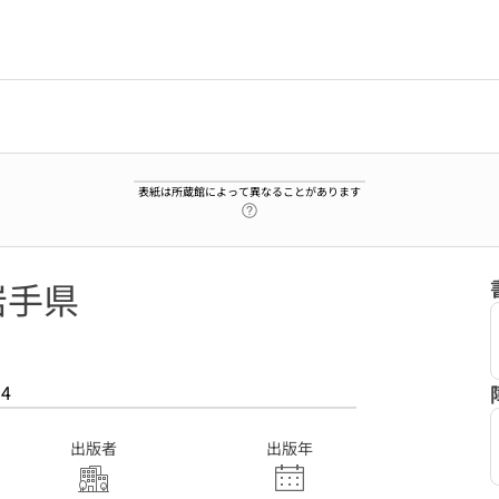
表紙は所蔵館によって異なることがあります
ヘルプページへのリンク
岩手県
34
出版者
出版年