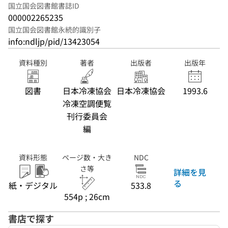
国立国会図書館書誌ID
000002265235
国立国会図書館永続的識別子
info:ndljp/pid/13423054
資料種別
著者
出版者
出版年
図書
日本冷凍協会
日本冷凍協会
1993.6
冷凍空調便覧
刊行委員会
編
資料形態
ページ数・大き
NDC
さ等
詳細を見
る
紙・デジタル
533.8
554p ; 26cm
書店で探す