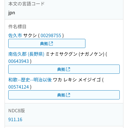
本文の言語コード
jpn
件名標目
佐久市
サクシ
(
00298755
)
典拠
南佐久郡 (長野県)
ミナミサクグン (ナガノケン)
(
00643943
)
典拠
和歌--歴史--明治以後
ワカ レキシ メイジイゴ
(
00574124
)
典拠
NDC8版
911.16