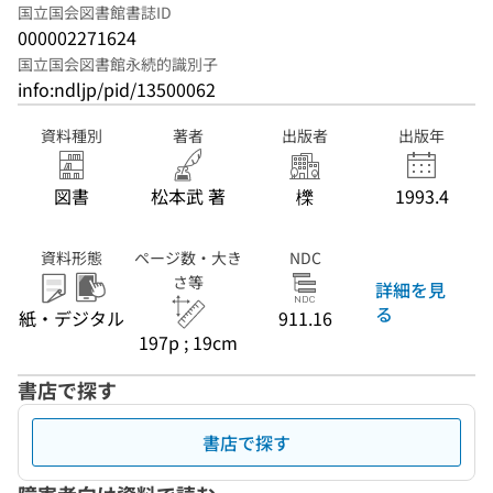
国立国会図書館書誌ID
000002271624
国立国会図書館永続的識別子
info:ndljp/pid/13500062
資料種別
著者
出版者
出版年
図書
松本武 著
櫟
1993.4
資料形態
ページ数・大き
NDC
さ等
詳細を見
る
紙・デジタル
911.16
197p ; 19cm
書店で探す
書店で探す