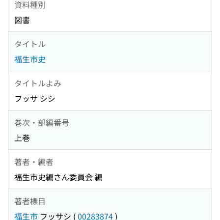
資料種別
図書
タイトル
福生市史
タイトルよみ
フッサ シシ
巻次・部編番号
上巻
著者・編者
福生市史編さん委員会 編
著者標目
福生市
フッサシ
(
00283874
)