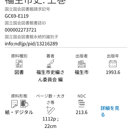
国立国会図書館請求記号
GC69-E119
国立国会図書館書誌ID
000002273721
国立国会図書館永続的識別子
info:ndljp/pid/13216289
資料種別
著者
出版者
出版年
図書
福生市史編さ
福生市
1993.6
ん委員会 編
資料形態
ページ数・大き
NDC
さ等
詳細を見
紙・デジタル
213.6
る
1112p ;
22cm