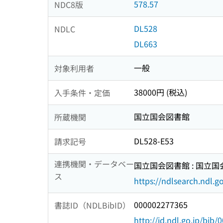
578.57
NDC8版
DL528
NDLC
DL663
一般
対象利用者
38000円 (税込)
入手条件・定価
国立国会図書館
所蔵機関
DL528-E53
請求記号
連携機関・データベー
国立国会図書館 : 国立
ス
https://ndlsearch.ndl.go
000002277365
書誌ID（NDLBibID）
http://id.ndl.go.jp/bib