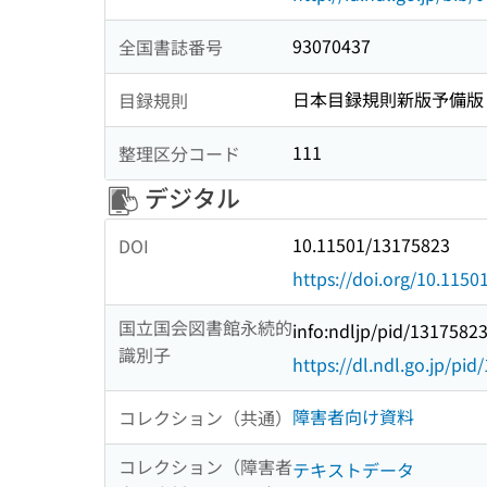
93070437
全国書誌番号
日本目録規則新版予備版
目録規則
111
整理区分コード
デジタル
10.11501/13175823
DOI
https://doi.org/10.115
国立国会図書館永続的
info:ndljp/pid/1317582
識別子
https://dl.ndl.go.jp/pi
障害者向け資料
コレクション（共通）
コレクション（障害者
テキストデータ