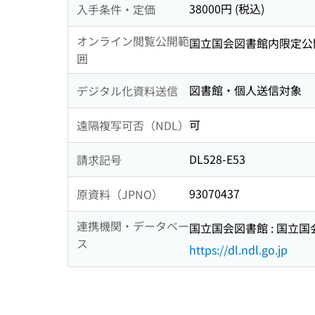
38000円 (税込)
入手条件・定価
オンライン閲覧公開範
国立国会図書館内限定公
囲
図書館・個人送信対象
デジタル化資料送信
可
遠隔複写可否（NDL）
DL528-E53
請求記号
93070437
原資料（JPNO）
連携機関・データベー
国立国会図書館 : 国立
ス
https://dl.ndl.go.jp