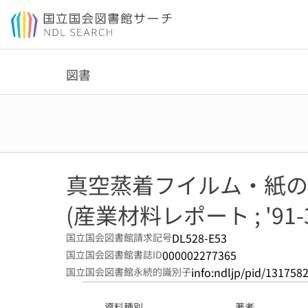
本文へ移動
図書
真空蒸着フイルム・紙の
(産業材料レポート ; '91-
DL528-E53
国立国会図書館請求記号
000002277365
国立国会図書館書誌ID
info:ndljp/pid/131758
国立国会図書館永続的識別子
資料種別
著者