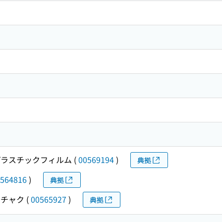
ラスチックフィルム
(
00569194
)
典拠
564816
)
典拠
チャク
(
00565927
)
典拠