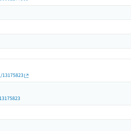
01/13175823
3
d/13175823