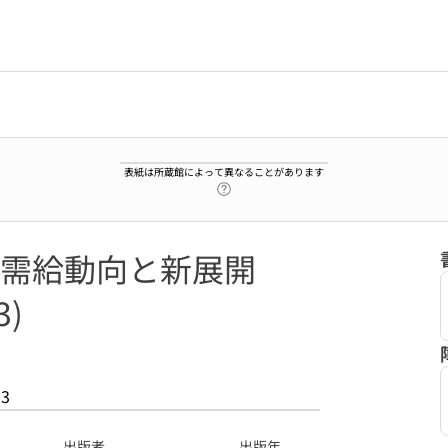
表紙は所蔵館によって異なることがあります
ヘルプページへのリンク
需給動向と新展開
3)
23
出版者
出版年