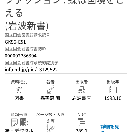
える
(岩波新書)
国立国会図書館請求記号
GK86-E51
国立国会図書館書誌ID
000002286304
国立国会図書館永続的識別子
info:ndljp/pid/13129522
資料種別
著者
出版者
出版年
図書
森英恵 著
岩波書店
1993.10
資料形態
ページ数・大き
NDC
さ等
詳細を見
紙・デジタル
289.1