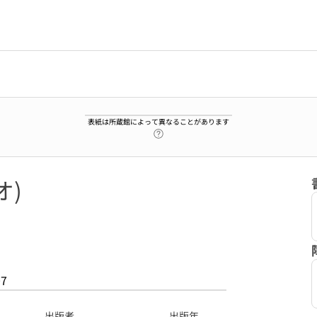
表紙は所蔵館によって異なることがあります
ヘルプページへのリンク
オ)
07
出版者
出版年