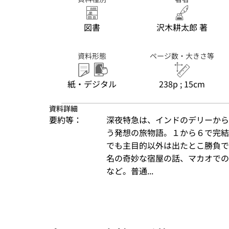
図書
沢木耕太郎 著
資料形態
ページ数・大きさ等
紙・デジタル
238p ; 15cm
資料詳細
要約等：
深夜特急は、インドのデリーから
う発想の旅物語。１から６で完結
でも主目的以外は出たとこ勝負で
名の奇妙な宿屋の話、マカオでの
など。普通...