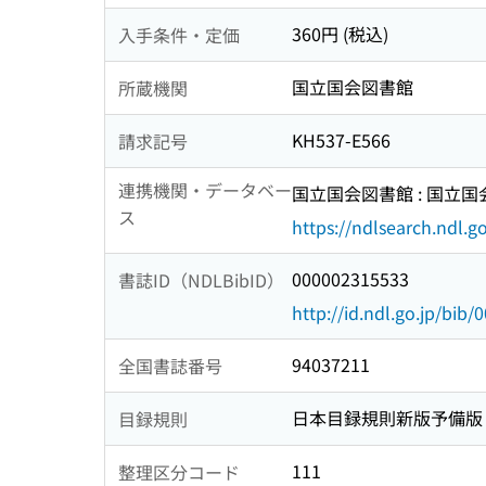
360円 (税込)
入手条件・定価
国立国会図書館
所蔵機関
KH537-E566
請求記号
連携機関・データベー
国立国会図書館 : 国立
ス
https://ndlsearch.ndl.go
000002315533
書誌ID（NDLBibID）
http://id.ndl.go.jp/bib
94037211
全国書誌番号
日本目録規則新版予備版
目録規則
111
整理区分コード