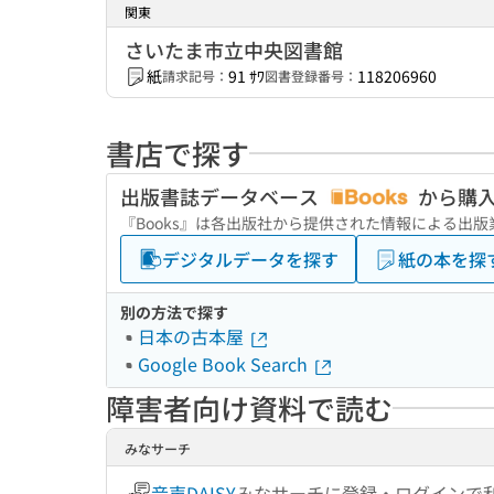
関東
さいたま市立中央図書館
紙
91 ｻﾜ
118206960
請求記号：
図書登録番号：
書店で探す
出版書誌データベース
から購
『Books』は各出版社から提供された情報による出
デジタルデータを探す
紙の本を探
別の方法で探す
日本の古本屋
Google Book Search
障害者向け資料で読む
みなサーチ
音声DAISY
みなサーチに登録・ログインで