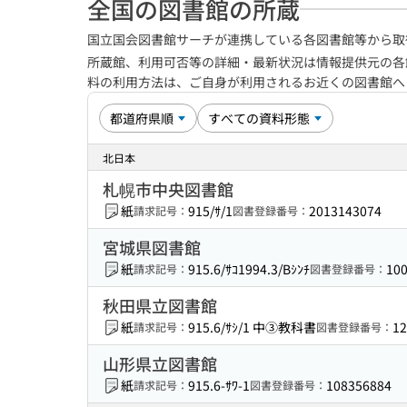
全国の図書館の所蔵
国立国会図書館サーチが連携している各図書館等から取
所蔵館、利用可否等の詳細・最新状況は情報提供元の各
料の利用方法は、ご自身が利用されるお近くの図書館
北日本
札幌市中央図書館
紙
915/ｻ/1
2013143074
請求記号：
図書登録番号：
宮城県図書館
紙
915.6/ｻｺ1994.3/Bｼﾝﾁ
10
請求記号：
図書登録番号：
秋田県立図書館
紙
915.6/ｻｼ/1 中③教科書
12
請求記号：
図書登録番号：
山形県立図書館
紙
915.6-ｻﾜ-1
108356884
請求記号：
図書登録番号：