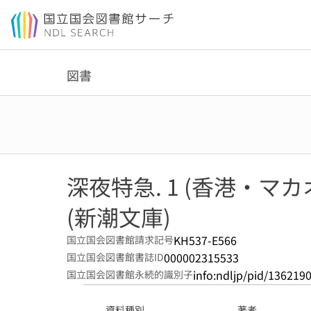
本文へ移動
図書
深夜特急. 1 (香港・マカ
(新潮文庫)
KH537-E566
国立国会図書館請求記号
000002315533
国立国会図書館書誌ID
info:ndljp/pid/136219
国立国会図書館永続的識別子
資料種別
著者