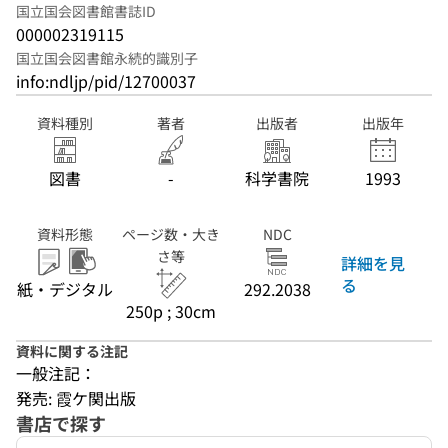
国立国会図書館書誌ID
000002319115
国立国会図書館永続的識別子
info:ndljp/pid/12700037
資料種別
著者
出版者
出版年
図書
-
科学書院
1993
資料形態
ページ数・大き
NDC
さ等
詳細を見
る
紙・デジタル
292.2038
250p ; 30cm
資料に関する注記
一般注記：
発売: 霞ケ関出版
書店で探す