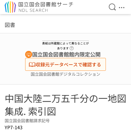
検索を開
メニ
本文へ移動
図書
表紙は所蔵館によって異なることが
ヘルプページへのリンク
あります
国立国会図書館館内限定公開
収録元データベースで確認する
国立国会図書館デジタルコレクション
中国大陸二万五千分の一地図
集成. 索引図
国立国会図書館請求記号
YP7-143