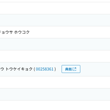
チョウサ ホウコク
ウ トウケイキョク
(
00258361
)
典拠