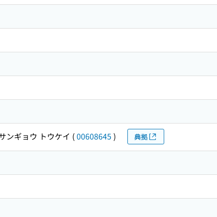
サンギョウ トウケイ
(
00608645
)
典拠