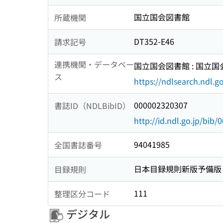
国立国会図書館
所蔵機関
DT352-E46
請求記号
連携機関・データベー
国立国会図書館 : 国立
ス
https://ndlsearch.ndl.go
000002320307
書誌ID（NDLBibID）
http://id.ndl.go.jp/bib
94041985
全国書誌番号
日本目録規則新版予備版
目録規則
111
整理区分コード
デジタル