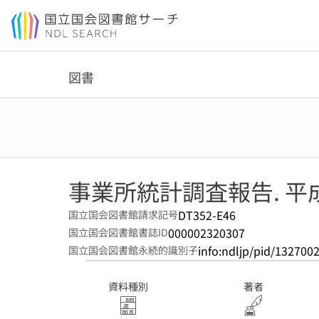
本文へ移動
図書
事業所統計調査報告. 平成
DT352-E46
国立国会図書館請求記号
000002320307
国立国会図書館書誌ID
info:ndljp/pid/132700
国立国会図書館永続的識別子
資料種別
著者