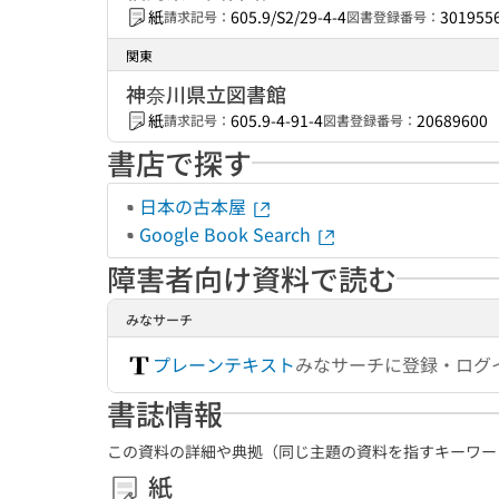
紙
605.9/S2/29-4-4
301955
請求記号：
図書登録番号：
関東
神奈川県立図書館
紙
605.9-4-91-4
20689600
請求記号：
図書登録番号：
書店で探す
日本の古本屋
Google Book Search
障害者向け資料で読む
みなサーチ
プレーンテキスト
みなサーチに登録・ログ
書誌情報
この資料の詳細や典拠（同じ主題の資料を指すキーワー
紙