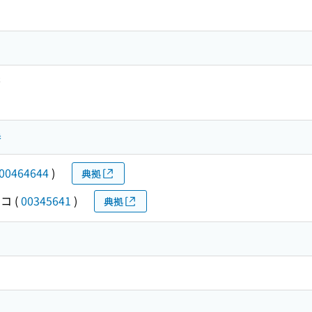
著
巻
00464644
)
典拠
ウコ
(
00345641
)
典拠