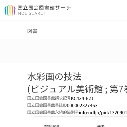
本文へ移動
図書
水彩画の技法
(ビジュアル美術館 ; 第7
KC434-E21
国立国会図書館請求記号
000002327463
国立国会図書館書誌ID
info:ndljp/pid/132090
国立国会図書館永続的識別子
資料種別
著者