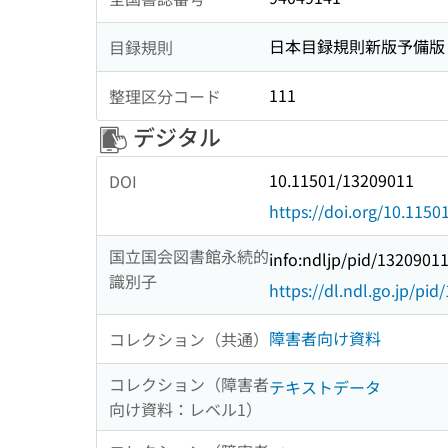
日本目録規則新版予備版
目録規則
111
整理区分コード
デジタル
10.11501/13209011
DOI
https://doi.org/10.115
国立国会図書館永続的
info:ndljp/pid/1320901
識別子
https://dl.ndl.go.jp/pi
障害者向け資料
コレクション（共通）
コレクション（障害者
テキストデータ
向け資料：レベル1）