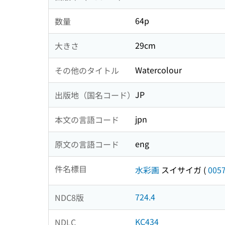
64p
数量
29cm
大きさ
Watercolour
その他のタイトル
JP
出版地（国名コード）
jpn
本文の言語コード
eng
原文の言語コード
件名標目
水彩画
スイサイガ
(
005
724.4
NDC8版
KC434
NDLC