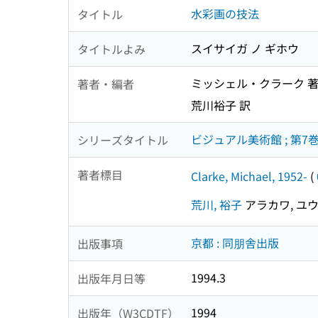
水彩画の技法
タイトル
スイサイガ ノ ギホウ
タイトルよみ
ミッシェル・クラーク 
著者・編者
荒川裕子 訳
ビジュアル美術館 ; 第7
シリーズタイトル
著者標目
Clarke, Michael, 1952-
(
荒川, 裕子
アラカワ, ユ
京都 : 同朋舎出版
出版事項
1994.3
出版年月日等
1994
出版年（W3CDTF）