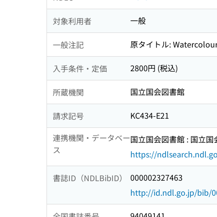
一般
対象利用者
原タイトル: Watercolou
一般注記
2800円 (税込)
入手条件・定価
国立国会図書館
所蔵機関
KC434-E21
請求記号
連携機関・データベー
国立国会図書館 : 国立
ス
https://ndlsearch.ndl.go
000002327463
書誌ID（NDLBibID）
http://id.ndl.go.jp/bib
94049141
全国書誌番号