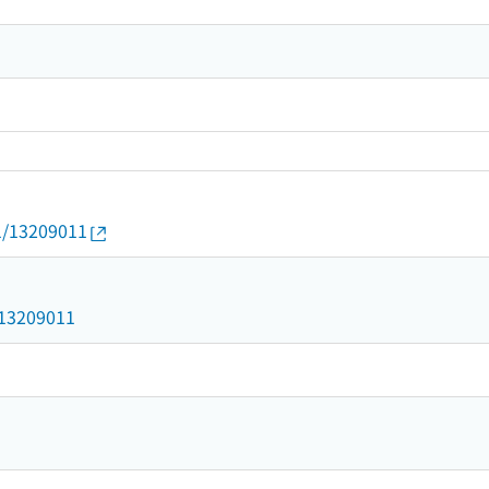
01/13209011
1
d/13209011