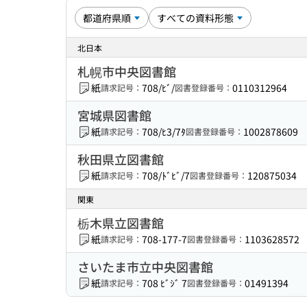
北日本
札幌市中央図書館
紙
708/ﾋﾞ/
0110312964
請求記号：
図書登録番号：
宮城県図書館
紙
708/ﾋ3/7ﾀ
1002878609
請求記号：
図書登録番号：
秋田県立図書館
紙
708/ﾄﾞﾋﾞ/7
120875034
請求記号：
図書登録番号：
関東
栃木県立図書館
紙
708-177-7
1103628572
請求記号：
図書登録番号：
さいたま市立中央図書館
紙
708 ﾋﾞｼﾞ 7
01491394
請求記号：
図書登録番号：