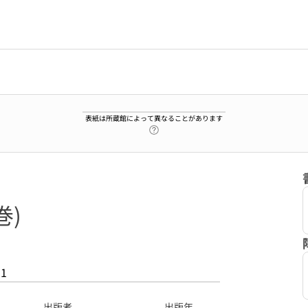
表紙は所蔵館によって異なることがあります
ヘルプページへのリンク
巻)
11
出版者
出版年