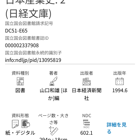
(日経文庫)
国立国会図書館請求記号
DC51-E65
国立国会図書館書誌ID
000002337908
国立国会図書館永続的識別子
info:ndljp/pid/13095819
資料種別
著者
出版者
出版年
図書
山口和雄 [ほ
日本経済新聞
1994.6
か]編
社
資料形態
ページ数・大き
NDC
さ等
詳細を見
る
紙・デジタル
602.1
294p ; 18cm