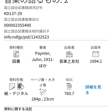
国立国会図書館請求記号
KD137-29
国立国会図書館書誌ID
000002355490
国立国会図書館永続的識別子
info:ndljp/pid/12432523
資料種別
著者
出版者
出版年
Paynter,
John, 1931-
図書
音楽之友社
1994.1
ほか
資料形態
ページ数・大き
NDC
さ等
詳細を見
る
紙・デジタル
760.7
284p ; 23cm
資料に関する注記