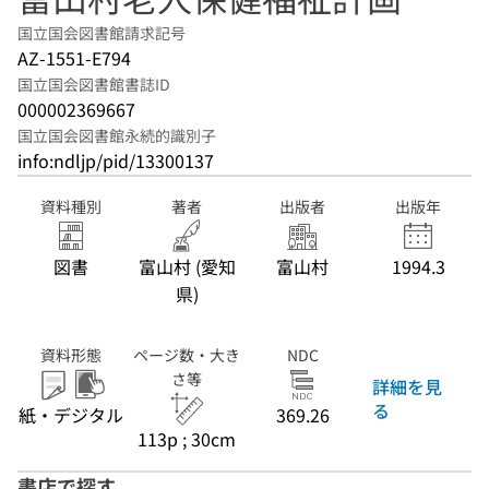
国立国会図書館請求記号
AZ-1551-E794
国立国会図書館書誌ID
000002369667
国立国会図書館永続的識別子
info:ndljp/pid/13300137
資料種別
著者
出版者
出版年
図書
富山村 (愛知
富山村
1994.3
県)
資料形態
ページ数・大き
NDC
さ等
詳細を見
る
紙・デジタル
369.26
113p ; 30cm
書店で探す