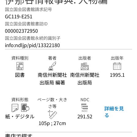
国立国会図書館請求記号
GC119-E251
国立国会図書館書誌ID
000002372950
国立国会図書館永続的識別子
info:ndljp/pid/13322180
資料種別
著者
出版者
出版年
図書
南信州新聞社
南信州新聞社
1995.1
出版局 編著
出版局
資料形態
ページ数・大き
NDC
さ等
詳細を見
る
紙・デジタル
291.52
105p ; 27cm
書店で探す