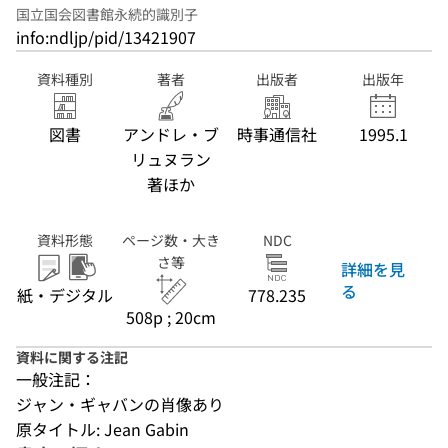
国立国会図書館永続的識別子
info:ndljp/pid/13421907
資料種別
著者
出版者
出版年
図書
アンドレ・ブ
時事通信社
1995.1
リュヌラン
著ほか
資料形態
ページ数・大き
NDC
さ等
詳細を見
る
紙・デジタル
778.235
508p ; 20cm
資料に関する注記
一般注記：
ジャン・ギャバンの肖像あり
原タイトル: Jean Gabin