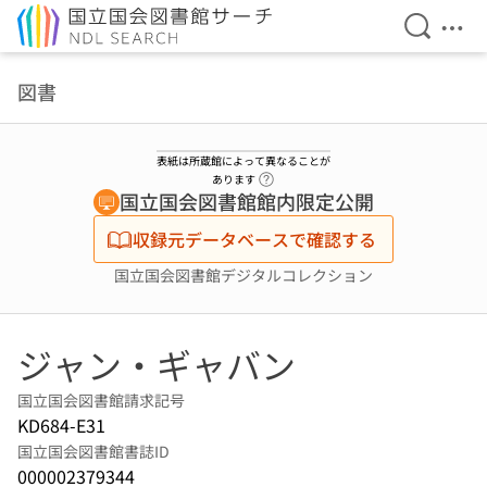
検索を開
メニ
本文へ移動
図書
表紙は所蔵館によって異なることが
ヘルプページへのリンク
あります
国立国会図書館館内限定公開
収録元データベースで確認する
国立国会図書館デジタルコレクション
ジャン・ギャバン
国立国会図書館請求記号
KD684-E31
国立国会図書館書誌ID
000002379344