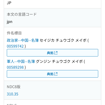
JP
本文の言語コード
jpn
件名標目
政治家--中国--名簿
セイジカ チュウゴク メイボ
(
00599742
)
典拠
軍人--中国--名簿
グンジン チュウゴク メイボ
(
00589298
)
典拠
NDC8版
310.35