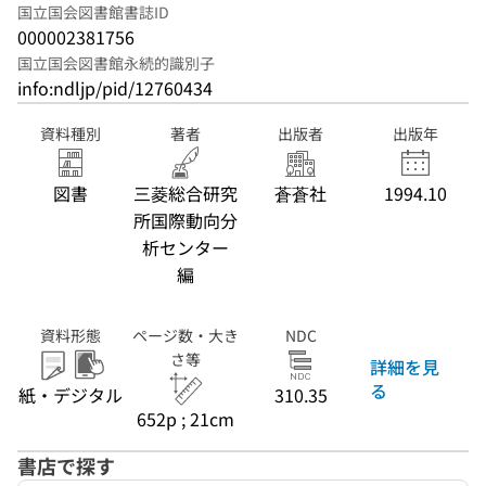
国立国会図書館書誌ID
000002381756
国立国会図書館永続的識別子
info:ndljp/pid/12760434
資料種別
著者
出版者
出版年
図書
三菱総合研究
蒼蒼社
1994.10
所国際動向分
析センター
編
資料形態
ページ数・大き
NDC
さ等
詳細を見
る
紙・デジタル
310.35
652p ; 21cm
書店で探す