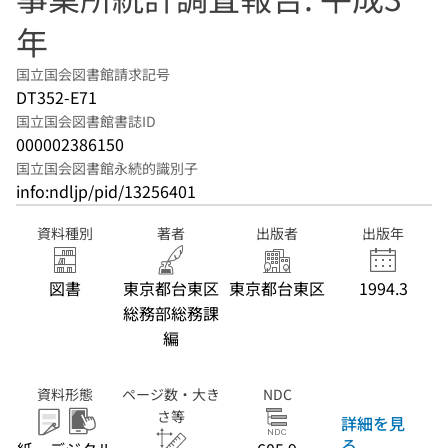
年
国立国会図書館請求記号
DT352-E71
国立国会図書館書誌ID
000002386150
国立国会図書館永続的識別子
info:ndljp/pid/13256401
資料種別
著者
出版者
出版年
図書
東京都台東区
東京都台東区
1994.3
総務部総務課
編
資料形態
ページ数・大き
NDC
さ等
詳細を見
る