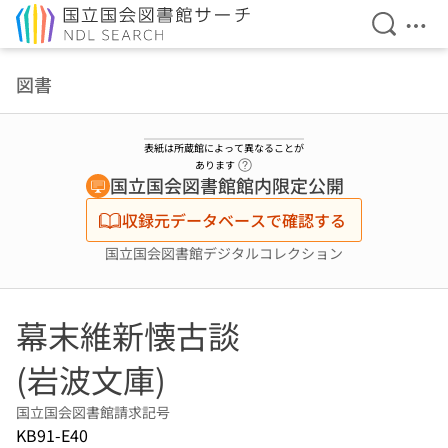
検索を開
メニ
本文へ移動
図書
表紙は所蔵館によって異なることが
ヘルプページへのリンク
あります
国立国会図書館館内限定公開
収録元データベースで確認する
国立国会図書館デジタルコレクション
幕末維新懐古談
(岩波文庫)
国立国会図書館請求記号
KB91-E40