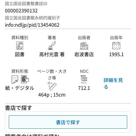
国立国会図書館書誌ID
000002390132
国立国会図書館永続的識別子
info:ndljp/pid/13454062
資料種別
著者
出版者
出版年
図書
高村光雲 著
岩波書店
1995.1
資料形態
ページ数・大き
NDC
さ等
詳細を見
る
紙・デジタル
712.1
464p ; 15cm
書店で探す
書店で探す