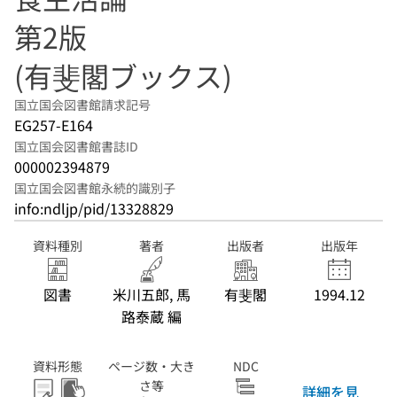
第2版
(有斐閣ブックス)
国立国会図書館請求記号
EG257-E164
国立国会図書館書誌ID
000002394879
国立国会図書館永続的識別子
info:ndljp/pid/13328829
資料種別
著者
出版者
出版年
図書
米川五郎, 馬
有斐閣
1994.12
路泰蔵 編
資料形態
ページ数・大き
NDC
さ等
詳細を見