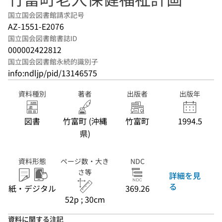
国立国会図書館請求記号
AZ-1551-E2076
国立国会図書館書誌ID
000002422812
国立国会図書館永続的識別子
info:ndljp/pid/13146575
資料種別
著者
出版者
出版年
図書
竹富町 (沖縄
竹富町
1994.5
県)
資料形態
ページ数・大き
NDC
さ等
詳細を見
る
紙・デジタル
369.26
52p ; 30cm
資料に関する注記