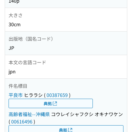
140p
大きさ
30cm
出版地（国名コード）
JP
本文の言語コード
jpn
件名標目
平良市
ヒララシ
(
00387659
)
典拠
高齢者福祉--沖縄県
コウレイシャフクシ オキナワケン
(
00616496
)
典拠