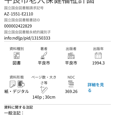
国立国会図書館請求記号
AZ-1551-E2110
国立国会図書館書誌ID
000002422829
国立国会図書館永続的識別子
info:ndljp/pid/13150333
資料種別
著者
出版者
出版年
図書
平良市
平良市
1994.3
資料形態
ページ数・大き
NDC
さ等
詳細を見
る
紙・デジタル
369.26
140p ; 30cm
資料に関する注記
一般注記：