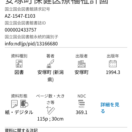
国立国会図書館請求記号
AZ-1547-E103
国立国会図書館書誌ID
000002433757
国立国会図書館永続的識別子
info:ndljp/pid/13166680
資料種別
著者
出版者
出版年
図書
安塚町 (新潟
安塚町
1994.3
県)
資料形態
ページ数・大き
NDC
さ等
詳細を見
る
紙・デジタル
369.1
115p ; 30cm
資料に関する注記