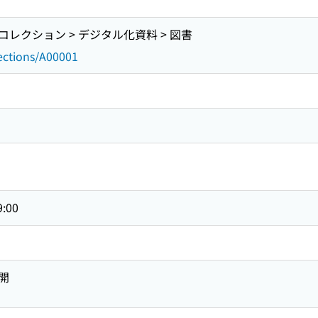
レクション > デジタル化資料 > 図書
lections/A00001
9:00
開