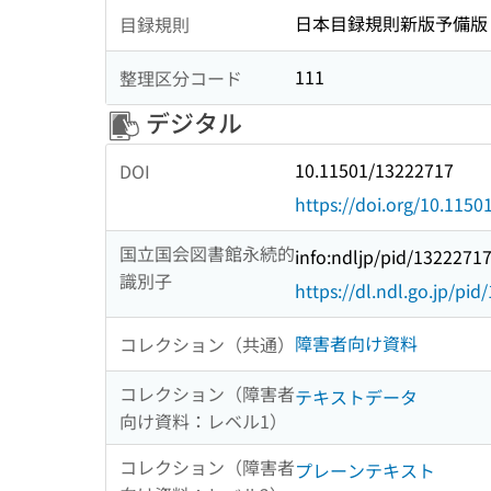
日本目録規則新版予備版
目録規則
111
整理区分コード
デジタル
10.11501/13222717
DOI
https://doi.org/10.115
国立国会図書館永続的
info:ndljp/pid/1322271
識別子
https://dl.ndl.go.jp/pi
障害者向け資料
コレクション（共通）
コレクション（障害者
テキストデータ
向け資料：レベル1）
コレクション（障害者
プレーンテキスト