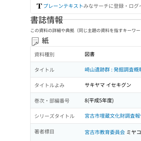
プレーンテキスト
みなサーチに登録・ログ
書誌情報
この資料の詳細や典拠（同じ主題の資料を指すキーワー
紙
図書
資料種別
崎山遺跡群 : 発掘調査概
タイトル
サキヤマ イセキグン
タイトルよみ
8(平成5年度)
巻次・部編番号
宮古市埋蔵文化財調査報告書
シリーズタイトル
著者標目
宮古市教育委員会
ミヤコ