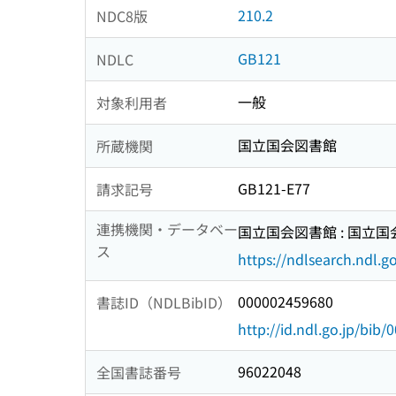
210.2
NDC8版
GB121
NDLC
一般
対象利用者
国立国会図書館
所蔵機関
GB121-E77
請求記号
連携機関・データベー
国立国会図書館 : 国立
ス
https://ndlsearch.ndl.go
000002459680
書誌ID（NDLBibID）
http://id.ndl.go.jp/bib
96022048
全国書誌番号