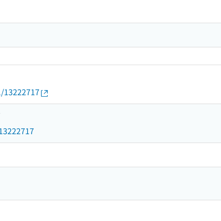
01/13222717
7
d/13222717