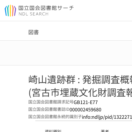
本文へ移動
図書
崎山遺跡群 : 発掘調査概報
(宮古市埋蔵文化財調査報告書
GB121-E77
国立国会図書館請求記号
000002459680
国立国会図書館書誌ID
info:ndljp/pid/132227
国立国会図書館永続的識別子
資料種別
著者