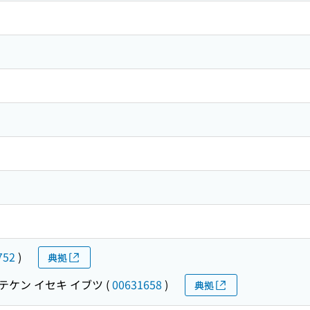
752
)
典拠
テケン イセキ イブツ
(
00631658
)
典拠