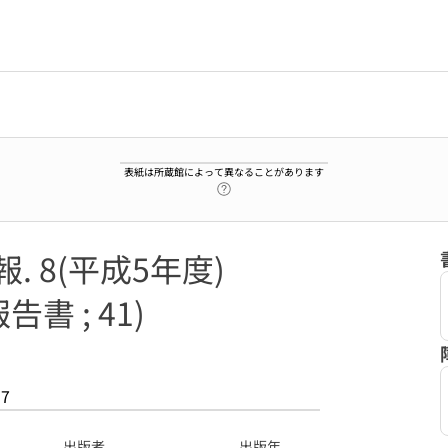
表紙は所蔵館によって異なることがあります
ヘルプページへのリンク
. 8(平成5年度)
 ; 41)
17
出版者
出版年