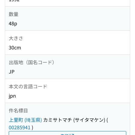
数量
48p
大きさ
30cm
出版地（国名コード）
JP
本文の言語コード
jpn
件名標目
上里町 (埼玉県)
カミサトマチ (サイタマケン)
(
00285941
)