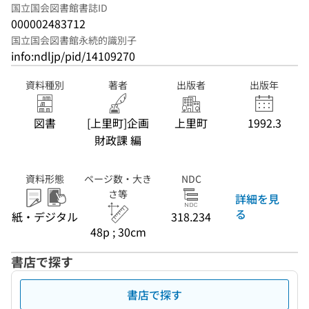
国立国会図書館書誌ID
000002483712
国立国会図書館永続的識別子
info:ndljp/pid/14109270
資料種別
著者
出版者
出版年
図書
[上里町]企画
上里町
1992.3
財政課 編
資料形態
ページ数・大き
NDC
さ等
詳細を見
る
紙・デジタル
318.234
48p ; 30cm
書店で探す
書店で探す