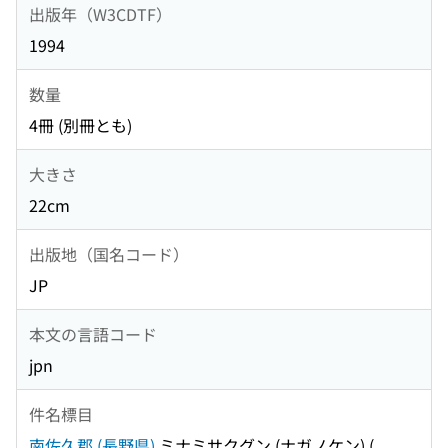
出版年（W3CDTF）
1994
数量
4冊 (別冊とも)
大きさ
22cm
出版地（国名コード）
JP
本文の言語コード
jpn
件名標目
南佐久郡 (長野県)
ミナミサクグン (ナガノケン)
(