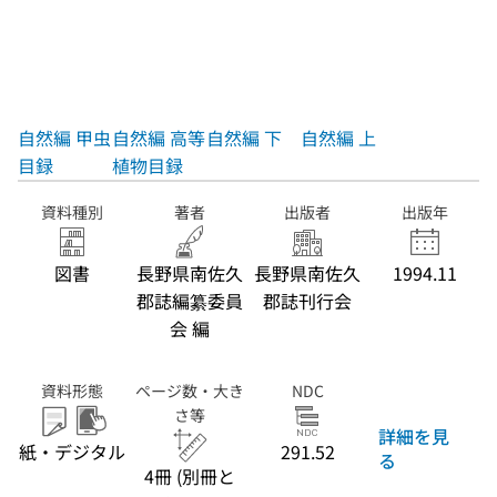
自然編 甲虫
自然編 高等
自然編 下
自然編 上
目録
植物目録
資料種別
著者
出版者
出版年
図書
長野県南佐久
長野県南佐久
1994.11
郡誌編纂委員
郡誌刊行会
会 編
資料形態
ページ数・大き
NDC
さ等
詳細を見
紙・デジタル
291.52
る
4冊 (別冊と