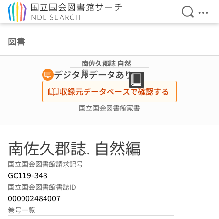
検索を開
メニ
本文へ移動
図書
南佐久郡誌 自然
編
デジタルデータあり
収録元データベースで確認する
国立国会図書館蔵書
南佐久郡誌. 自然編
国立国会図書館請求記号
GC119-348
国立国会図書館書誌ID
000002484007
巻号一覧