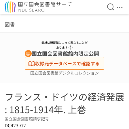
検索を開
メニ
本文へ移動
図書
表紙は所蔵館によって異なることが
ヘルプページへのリンク
あります
国立国会図書館館内限定公開
収録元データベースで確認する
国立国会図書館デジタルコレクション
フランス・ドイツの経済発展
: 1815-1914年. 上巻
国立国会図書館請求記号
DC423-G2