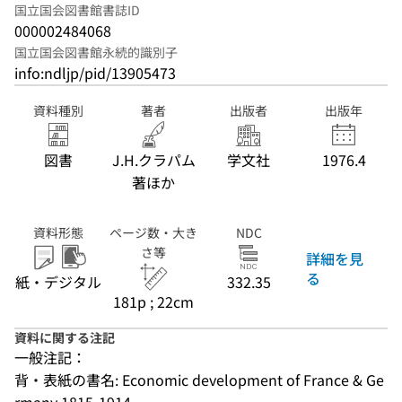
国立国会図書館書誌ID
000002484068
国立国会図書館永続的識別子
info:ndljp/pid/13905473
資料種別
著者
出版者
出版年
図書
J.H.クラパム
学文社
1976.4
著ほか
資料形態
ページ数・大き
NDC
さ等
詳細を見
る
紙・デジタル
332.35
181p ; 22cm
資料に関する注記
一般注記：
背・表紙の書名: Economic development of France & Ge