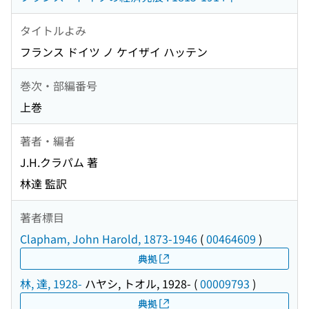
タイトルよみ
フランス ドイツ ノ ケイザイ ハッテン
巻次・部編番号
上巻
著者・編者
J.H.クラパム 著
林達 監訳
著者標目
Clapham, John Harold, 1873-1946
(
00464609
)
典拠
林, 達, 1928-
ハヤシ, トオル, 1928-
(
00009793
)
典拠