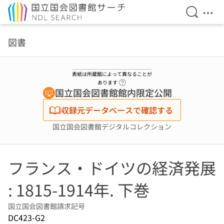
検索を開
メニ
本文へ移動
図書
表紙は所蔵館によって異なることが
ヘルプページへのリンク
あります
国立国会図書館館内限定公開
収録元データベースで確認する
国立国会図書館デジタルコレクション
フランス・ドイツの経済発展
: 1815-1914年. 下巻
国立国会図書館請求記号
DC423-G2