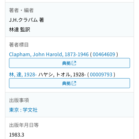
著者・編者
J.H.クラパム 著
林達 監訳
著者標目
Clapham, John Harold, 1873-1946
(
00464609
)
典拠
林, 達, 1928-
ハヤシ, トオル, 1928-
(
00009793
)
典拠
出版事項
東京 : 学文社
出版年月日等
1983.3