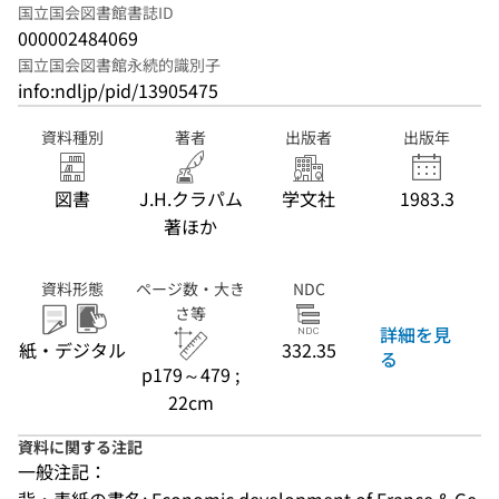
国立国会図書館書誌ID
000002484069
国立国会図書館永続的識別子
info:ndljp/pid/13905475
資料種別
著者
出版者
出版年
図書
J.H.クラパム
学文社
1983.3
著ほか
資料形態
ページ数・大き
NDC
さ等
詳細を見
紙・デジタル
332.35
る
p179～479 ;
22cm
資料に関する注記
一般注記：