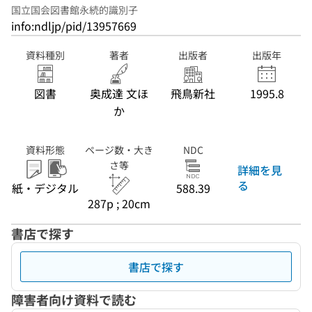
国立国会図書館永続的識別子
info:ndljp/pid/13957669
資料種別
著者
出版者
出版年
図書
奥成達 文ほ
飛鳥新社
1995.8
か
資料形態
ページ数・大き
NDC
さ等
詳細を見
る
紙・デジタル
588.39
287p ; 20cm
書店で探す
書店で探す
障害者向け資料で読む