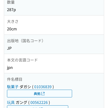
数量
287p
大きさ
20cm
出版地（国名コード）
JP
本文の言語コード
jpn
件名標目
駄菓子
ダガシ
(
01036839
)
典拠
玩具
ガング
(
00562226
)