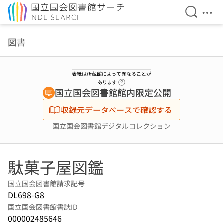
検索を開
メニ
本文へ移動
図書
表紙は所蔵館によって異なることが
ヘルプページへのリンク
あります
国立国会図書館館内限定公開
収録元データベースで確認する
国立国会図書館デジタルコレクション
駄菓子屋図鑑
国立国会図書館請求記号
DL698-G8
国立国会図書館書誌ID
000002485646