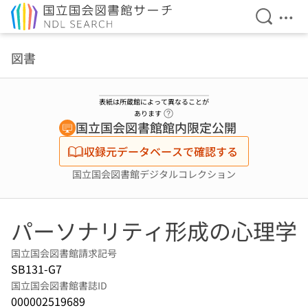
検索を開
メニ
本文へ移動
図書
表紙は所蔵館によって異なることが
ヘルプページへのリンク
あります
国立国会図書館館内限定公開
収録元データベースで確認する
国立国会図書館デジタルコレクション
パーソナリティ形成の心理学
国立国会図書館請求記号
SB131-G7
国立国会図書館書誌ID
000002519689