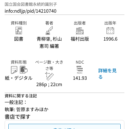
国立国会図書館永続的識別子
info:ndljp/pid/14210740
資料種別
著者
出版者
出版年
図書
青柳肇, 杉山
福村出版
1996.6
憲司 編著
資料形態
ページ数・大き
NDC
さ等
詳細を見
る
紙・デジタル
141.93
286p ; 22cm
資料に関する注記
一般注記：
執筆: 菅原ますみほか
書店で探す