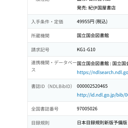
発売: 紀伊国屋書店
49955円 (税込)
入手条件・定価
国立国会図書館
所蔵機関
KG1-G10
請求記号
連携機関・データベー
国立国会図書館 : 国立
ス
https://ndlsearch.ndl.go
000002520465
書誌ID（NDLBibID）
http://id.ndl.go.jp/bib
97005026
全国書誌番号
日本目録規則新版予備版
目録規則