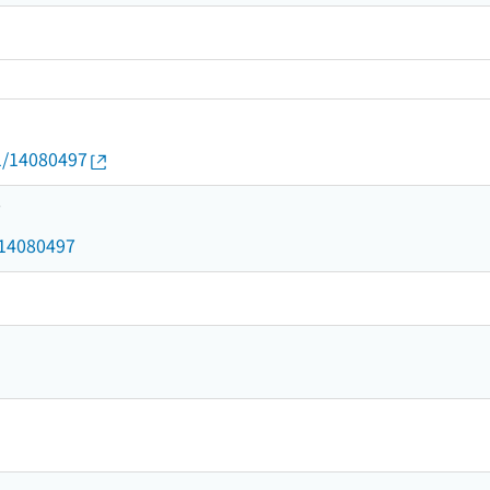
01/14080497
7
d/14080497