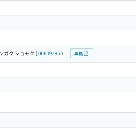
ンガク ショモク
(
00609295
)
典拠