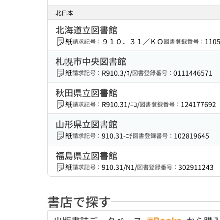
北日本
北海道立図書館
紙
９１０．３１／ＫＯ
110
請求記号：
図書登録番号：
札幌市中央図書館
紙
R910.3/ｺ/
0111446571
請求記号：
図書登録番号：
秋田県立図書館
紙
R910.31/ﾆｺ/
124177692
請求記号：
図書登録番号：
山形県立図書館
紙
910.31-ﾆﾁ
102819645
請求記号：
図書登録番号：
福島県立図書館
紙
910.31/N1/
302911243
請求記号：
図書登録番号：
書店で探す