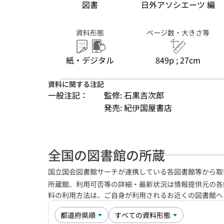
図書
日外アソシエーツ 編
資料形態
ページ数・大きさ等
紙・デジタル
849p ; 27cm
資料に関する注記
一般注記：
監修: 石黒吉次郎
発売: 紀伊国屋書店
全国の図書館の所蔵
国立国会図書館サーチが連携している各図書館等から取
所蔵館、利用可否等の詳細・最新状況は情報提供元の各
料の利用方法は、ご自身が利用されるお近くの図書館