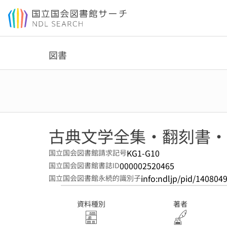
本文へ移動
図書
古典文学全集・翻刻書・
KG1-G10
国立国会図書館請求記号
000002520465
国立国会図書館書誌ID
info:ndljp/pid/140804
国立国会図書館永続的識別子
資料種別
著者