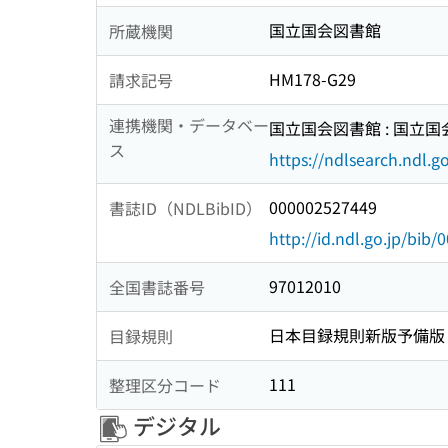
国立国会図書館
所蔵機関
HM178-G29
請求記号
連携機関・データベー
国立国会図書館 : 国立
ス
https://ndlsearch.ndl.go
000002527449
書誌ID（NDLBibID）
http://id.ndl.go.jp/bib
97012010
全国書誌番号
日本目録規則新版予備版
目録規則
111
整理区分コード
デジタル