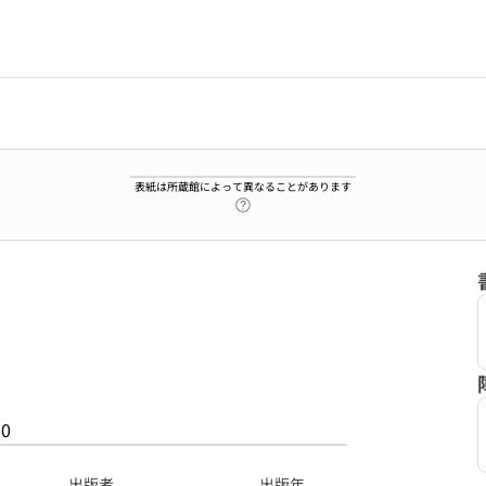
表紙は所蔵館によって異なることがあります
ヘルプページへのリンク
00
出版者
出版年