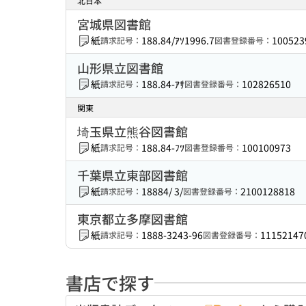
北日本
宮城県図書館
紙
188.84/ｱｿ1996.7
100523
請求記号：
図書登録番号：
山形県立図書館
紙
188.84-ｱｻ
102826510
請求記号：
図書登録番号：
関東
埼玉県立熊谷図書館
紙
188.84-ﾌﾂ
100100973
請求記号：
図書登録番号：
千葉県立東部図書館
紙
18884/ 3/
2100128818
請求記号：
図書登録番号：
東京都立多摩図書館
紙
1888-3243-96
11152147
請求記号：
図書登録番号：
書店で探す