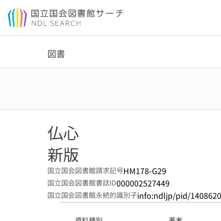
本文へ移動
図書
仏心
新版
HM178-G29
国立国会図書館請求記号
000002527449
国立国会図書館書誌ID
info:ndljp/pid/140862
国立国会図書館永続的識別子
資料種別
著者