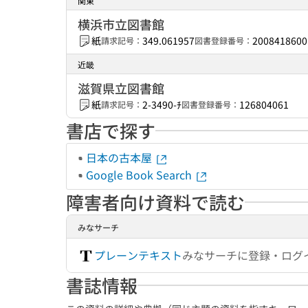
関東
横浜市立図書館
紙
349.061957
2008418600
請求記号：
図書登録番号：
近畿
滋賀県立図書館
紙
2-3490-ﾁ
126804061
請求記号：
図書登録番号：
書店で探す
日本の古本屋
Google Book Search
障害者向け資料で読む
みなサーチ
プレーンテキスト
みなサーチに登録・ログ
書誌情報