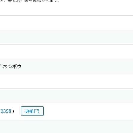
ド、著者名）等を確認できます。
イ ネンポウ
10398
)
典拠