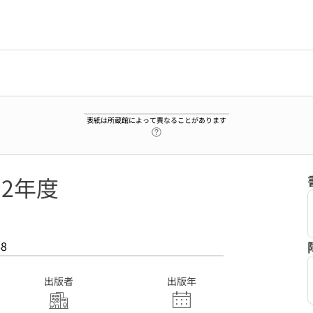
表紙は所蔵館によって異なることがあります
ヘルプページへのリンク
32年度
68
出版者
出版年