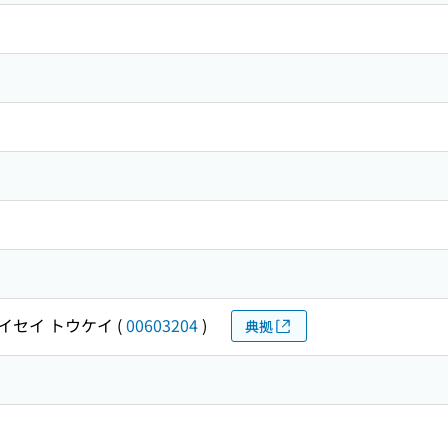
イセイ トウケイ
(
00603204
)
典拠