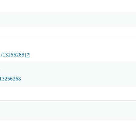
01/13256268
8
d/13256268