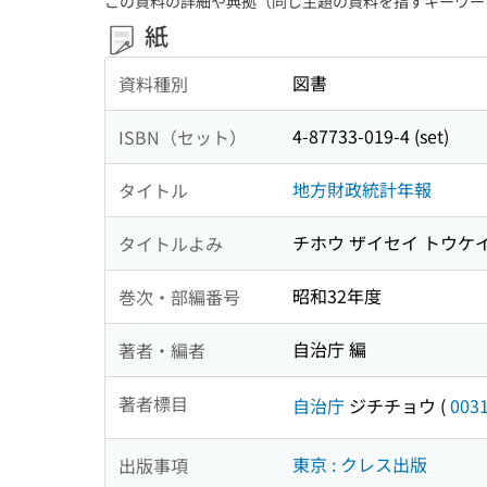
この資料の詳細や典拠（同じ主題の資料を指すキーワー
紙
図書
資料種別
4-87733-019-4 (set)
ISBN（セット）
地方財政統計年報
タイトル
チホウ ザイセイ トウケ
タイトルよみ
昭和32年度
巻次・部編番号
自治庁 編
著者・編者
著者標目
自治庁
ジチチョウ
(
003
東京 : クレス出版
出版事項