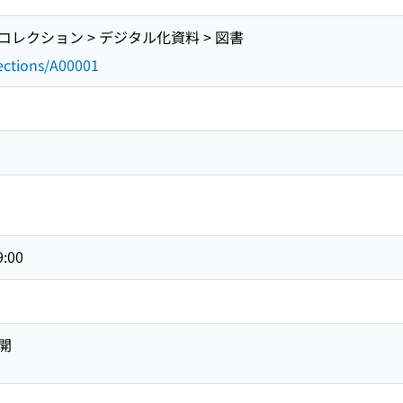
レクション > デジタル化資料 > 図書
lections/A00001
9:00
開