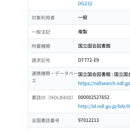
DG232
一般
対象利用者
複製
一般注記
国立国会図書館
所蔵機関
DT772-E9
請求記号
連携機関・データベー
国立国会図書館 : 国立
ス
https://ndlsearch.ndl.go
000002527652
書誌ID（NDLBibID）
http://id.ndl.go.jp/bib
97012213
全国書誌番号