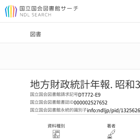
本文へ移動
図書
地方財政統計年報. 昭和
DT772-E9
国立国会図書館請求記号
000002527652
国立国会図書館書誌ID
info:ndljp/pid/132562
国立国会図書館永続的識別子
資料種別
著者