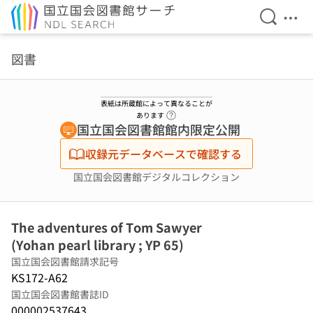
検索を開
メニ
本文へ移動
図書
表紙は所蔵館によって異なることが
ヘルプページへのリンク
あります
国立国会図書館館内限定公開
収録元データベースで確認する
国立国会図書館デジタルコレクション
The adventures of Tom Sawyer
(Yohan pearl library ; YP 65)
国立国会図書館請求記号
KS172-A62
国立国会図書館書誌ID
000002537643