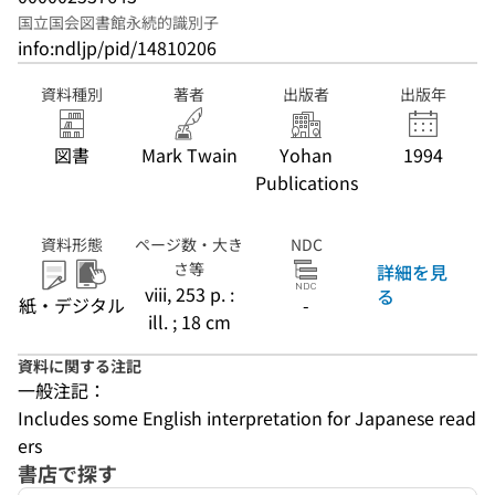
国立国会図書館永続的識別子
info:ndljp/pid/14810206
資料種別
著者
出版者
出版年
図書
Mark Twain
Yohan
1994
Publications
資料形態
ページ数・大き
NDC
さ等
詳細を見
viii, 253 p. :
る
紙・デジタル
-
ill. ; 18 cm
資料に関する注記
一般注記：
Includes some English interpretation for Japanese read
ers
書店で探す