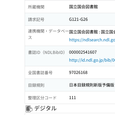
国立国会図書館
所蔵機関
G121-G26
請求記号
連携機関・データベー
国立国会図書館 : 国立
ス
https://ndlsearch.ndl.go
000002541607
書誌ID（NDLBibID）
http://id.ndl.go.jp/bib
97026168
全国書誌番号
日本目録規則新版予備版
目録規則
111
整理区分コード
デジタル