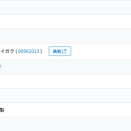
イガク
(
00561013
)
典拠
学
複製