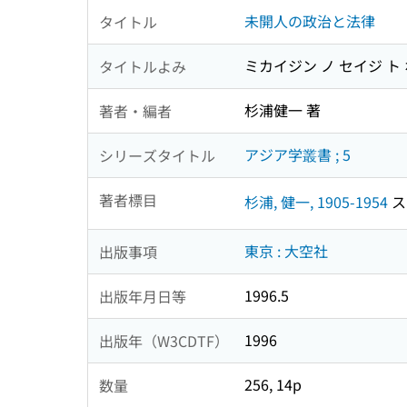
未開人の政治と法律
タイトル
ミカイジン ノ セイジ ト
タイトルよみ
杉浦健一 著
著者・編者
アジア学叢書 ; 5
シリーズタイトル
著者標目
杉浦, 健一, 1905-1954
ス
東京 : 大空社
出版事項
1996.5
出版年月日等
1996
出版年（W3CDTF）
256, 14p
数量