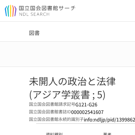
本文へ移動
図書
未開人の政治と法律
(アジア学叢書 ; 5)
G121-G26
国立国会図書館請求記号
000002541607
国立国会図書館書誌ID
info:ndljp/pid/139986
国立国会図書館永続的識別子
資料種別
著者