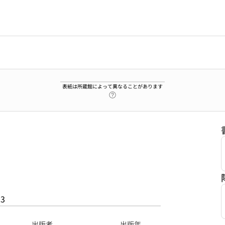
表紙は所蔵館によって異なることがあります
ヘルプページへのリンク
23
出版者
出版年