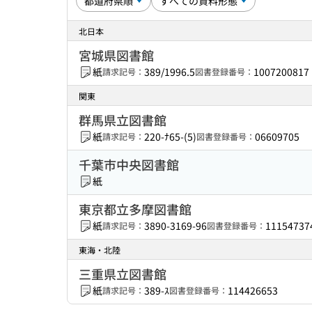
北日本
宮城県図書館
紙
389/1996.5
1007200817
請求記号：
図書登録番号：
関東
群馬県立図書館
紙
220-ﾅ65-(5)
06609705
請求記号：
図書登録番号：
千葉市中央図書館
紙
東京都立多摩図書館
紙
3890-3169-96
11154737
請求記号：
図書登録番号：
東海・北陸
三重県立図書館
紙
389-ｽ
114426653
請求記号：
図書登録番号：