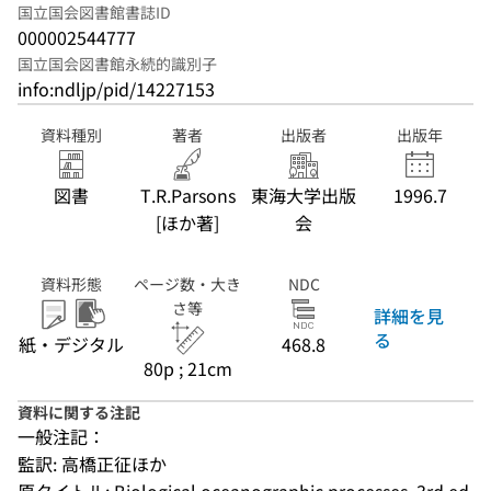
国立国会図書館書誌ID
000002544777
国立国会図書館永続的識別子
info:ndljp/pid/14227153
資料種別
著者
出版者
出版年
図書
T.R.Parsons
東海大学出版
1996.7
[ほか著]
会
資料形態
ページ数・大き
NDC
さ等
詳細を見
る
紙・デジタル
468.8
80p ; 21cm
資料に関する注記
一般注記：
監訳: 高橋正征ほか