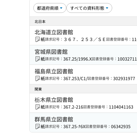
北日本
北海道立図書館
紙
３６７．２５３／ＳＥ
11
請求記号：
図書登録番号：
宮城県図書館
紙
367.25/1996.X
10032711
請求記号：
図書登録番号：
福島県立図書館
紙
367.253/C1/
302931977
請求記号：
図書登録番号：
関東
栃木県立図書館
紙
367.2-216
1104041163
請求記号：
図書登録番号：
群馬県立図書館
紙
367.25-ﾅ6X
06342935
請求記号：
図書登録番号：