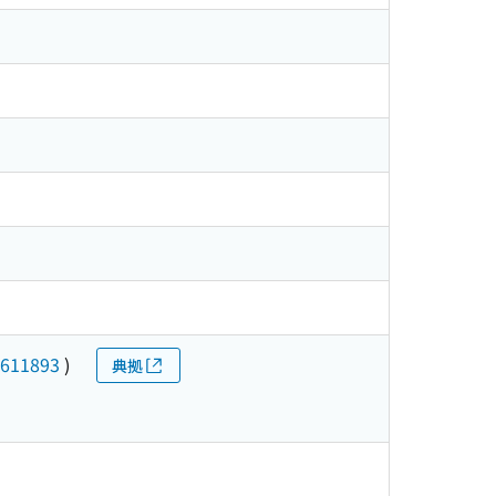
611893
)
典拠