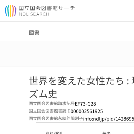
本文へ移動
図書
世界を変えた女性たち :
ズム史
EF73-G28
国立国会図書館請求記号
000002561925
国立国会図書館書誌ID
info:ndljp/pid/142869
国立国会図書館永続的識別子
資料種別
著者