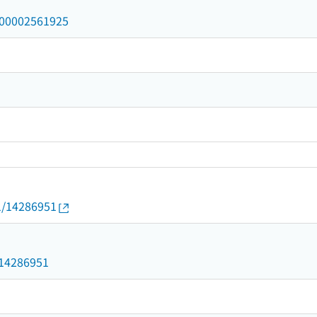
/000002561925
01/14286951
1
d/14286951