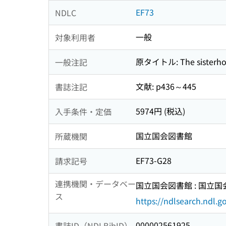
EF73
NDLC
一般
対象利用者
原タイトル: The sisterh
一般注記
文献: p436～445
書誌注記
5974円 (税込)
入手条件・定価
国立国会図書館
所蔵機関
EF73-G28
請求記号
連携機関・データベー
国立国会図書館 : 国立
ス
https://ndlsearch.ndl.go
000002561925
書誌ID（NDLBibID）