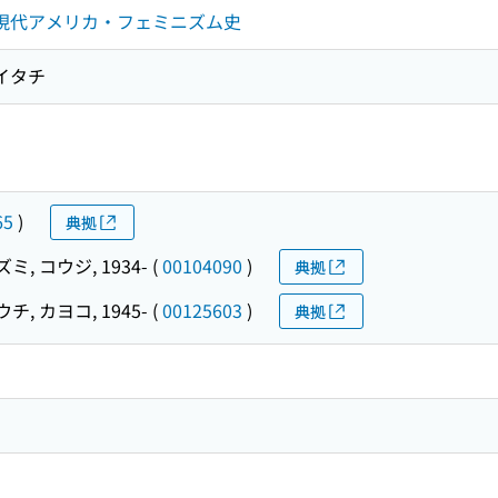
 現代アメリカ・フェミニズム史
イタチ
65
)
典拠
, コウジ, 1934-
(
00104090
)
典拠
チ, カヨコ, 1945-
(
00125603
)
典拠