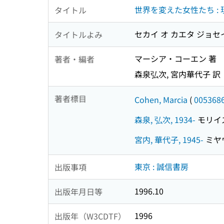
世界を変えた女性たち :
タイトル
セカイ オ カエタ ジョセ
タイトルよみ
マーシア・コーエン 著
著者・編者
森泉弘次, 宮内華代子 訳
著者標目
Cohen, Marcia
(
005368
森泉, 弘次, 1934-
モリイズミ
宮内, 華代子, 1945-
ミヤウ
東京 : 誠信書房
出版事項
1996.10
出版年月日等
1996
出版年（W3CDTF）