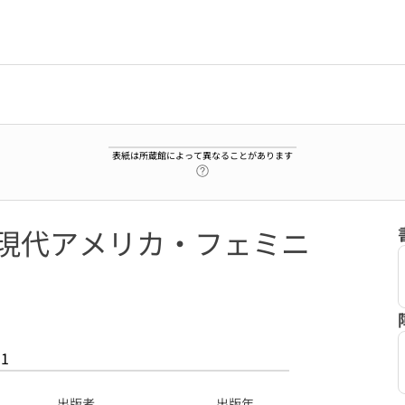
表紙は所蔵館によって異なることがあります
ヘルプページへのリンク
 現代アメリカ・フェミニ
51
出版者
出版年