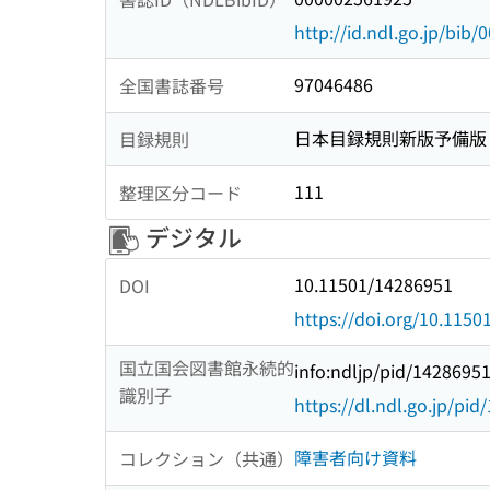
http://id.ndl.go.jp/bib
97046486
全国書誌番号
日本目録規則新版予備版
目録規則
111
整理区分コード
デジタル
10.11501/14286951
DOI
https://doi.org/10.115
国立国会図書館永続的
info:ndljp/pid/1428695
識別子
https://dl.ndl.go.jp/pi
障害者向け資料
コレクション（共通）