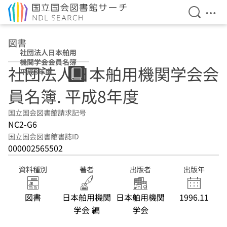
検索を開
メニ
本文へ移動
図書
社団法人日本舶用
機関学会会員名簿
社団法人日本舶用機関学会会
平成8年度
員名簿. 平成8年度
国立国会図書館請求記号
NC2-G6
国立国会図書館書誌ID
000002565502
資料種別
著者
出版者
出版年
図書
日本舶用機関
日本舶用機関
1996.11
学会 編
学会