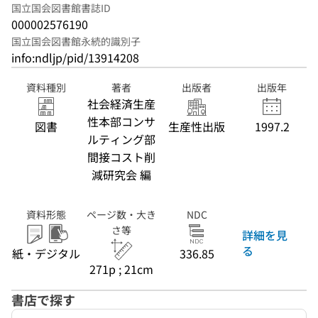
国立国会図書館書誌ID
000002576190
国立国会図書館永続的識別子
info:ndljp/pid/13914208
資料種別
著者
出版者
出版年
社会経済生産
性本部コンサ
図書
生産性出版
1997.2
ルティング部
間接コスト削
減研究会 編
資料形態
ページ数・大き
NDC
さ等
詳細を見
る
紙・デジタル
336.85
271p ; 21cm
書店で探す