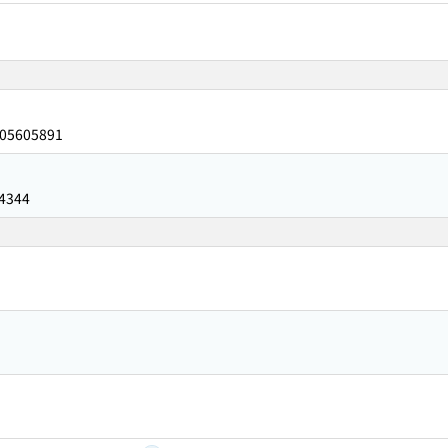
05605891
4344