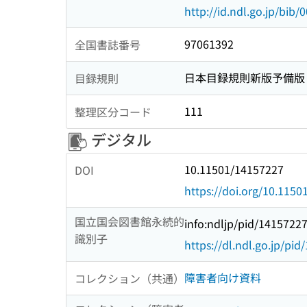
http://id.ndl.go.jp/bib
97061392
全国書誌番号
日本目録規則新版予備版
目録規則
111
整理区分コード
デジタル
10.11501/14157227
DOI
https://doi.org/10.115
国立国会図書館永続的
info:ndljp/pid/1415722
識別子
https://dl.ndl.go.jp/pi
障害者向け資料
コレクション（共通）