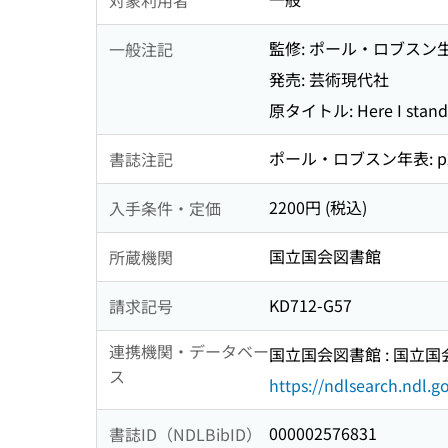
監修: ポール・ロブスン
一般注記
発売: 芸術現代社
原タイトル: Here I stand
ポール・ロブスン年表: p2
書誌注記
2200円 (税込)
入手条件・定価
国立国会図書館
所蔵機関
KD712-G57
請求記号
連携機関・データベー
国立国会図書館 : 国立
ス
https://ndlsearch.ndl.go
000002576831
書誌ID（NDLBibID）