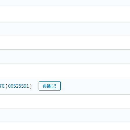
76
(
00525591
)
典拠