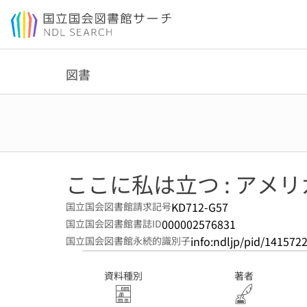
本文へ移動
図書
ここに私は立つ : アメ
KD712-G57
国立国会図書館請求記号
000002576831
国立国会図書館書誌ID
info:ndljp/pid/141572
国立国会図書館永続的識別子
資料種別
著者