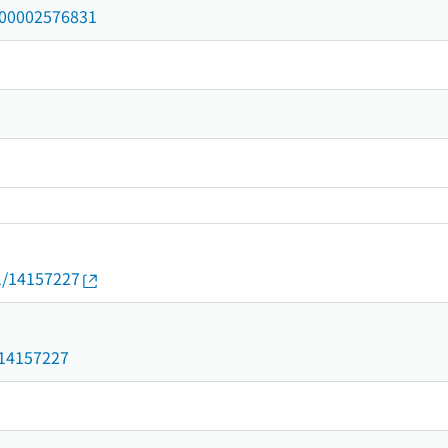
/000002576831
01/14157227
7
d/14157227