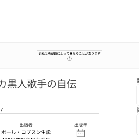
表紙は所蔵館によって異なることがあります
ヘルプページへのリンク
リカ黒人歌手の自伝
27
出版者
出版年
ポール・ロブスン生誕