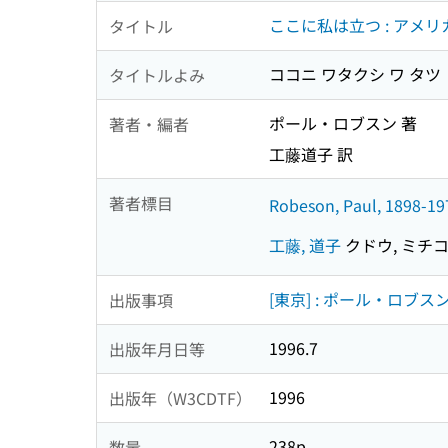
ここに私は立つ : アメ
タイトル
ココニ ワタクシ ワ タツ
タイトルよみ
ポール・ロブスン 著
著者・編者
工藤道子 訳
著者標目
Robeson, Paul, 1898-19
工藤, 道子
クドウ, ミチ
[東京] : ポール・ロブ
出版事項
1996.7
出版年月日等
1996
出版年（W3CDTF）
238p
数量