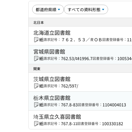
北日本
北海道立図書館
紙
７６２．５３／ＲＯＢ
11
請求記号：
図書登録番号：
宮城県図書館
紙
762.53/ﾛﾎ1996.7
100534
請求記号：
図書登録番号：
関東
茨城県立図書館
紙
762/597/
請求記号：
栃木県立図書館
紙
767.8-83
1104004013
請求記号：
図書登録番号：
埼玉県立久喜図書館
紙
767.8-ｺｺ
100330182
請求記号：
図書登録番号：