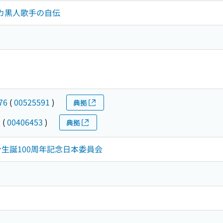
リカ黒人歌手の自伝
76
(
00525591
)
典拠
コ
(
00406453
)
典拠
スン生誕100周年記念日本委員会