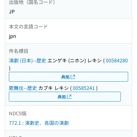
出版地（国名コード）
JP
本文の言語コード
jpn
件名標目
演劇 (日本)--歴史
エンゲキ (ニホン) レキシ
(
00584280
)
典拠
歌舞伎--歴史
カブキ レキシ
(
00585241
)
典拠
NDC9版
772.1 : 演劇史．各国の演劇