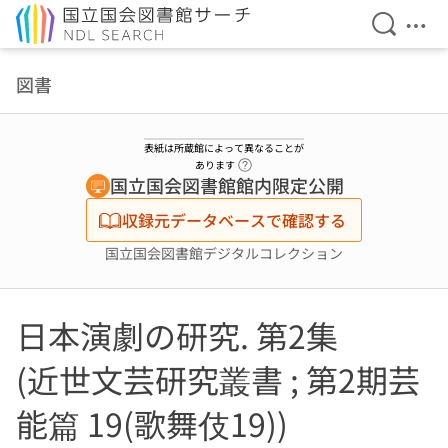
検索を開
メニ
本文へ移動
図書
表紙は所蔵館によって異なることが
ヘルプページへのリンク
あります
国立国会図書館館内限定公開
収録元データベースで確認する
国立国会図書館デジタルコレクション
日本演劇の研究. 第2集
(近世文芸研究叢書 ; 第2期芸
能篇 19(歌舞伎19))