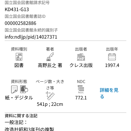
国立国会図書館請求記号
KD431-G13
国立国会図書館書誌ID
000002582886
国立国会図書館永続的識別子
info:ndljp/pid/14027371
資料種別
著者
出版者
出版年
図書
高野辰之 著
クレス出版
1997.4
資料形態
ページ数・大き
NDC
さ等
詳細を見
る
紙・デジタル
772.1
541p ; 22cm
資料に関する注記
一般注記：
改造社昭和3年刊の複製