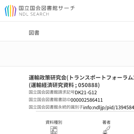
本文へ移動
図書
運輸政策研究会(トランスポートフォーラム21
(運輸経済研究資料 ; 050888)
DK21-G12
国立国会図書館請求記号
000002586411
国立国会図書館書誌ID
info:ndljp/pid/139458
国立国会図書館永続的識別子
資料種別
著者