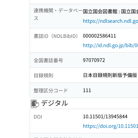
連携機関・データベー
国立国会図書館 : 国立
ス
https://ndlsearch.ndl.go
000002586411
書誌ID（NDLBibID）
http://id.ndl.go.jp/bib
97070972
全国書誌番号
日本目録規則新版予備版
目録規則
111
整理区分コード
デジタル
10.11501/13945844
DOI
https://doi.org/10.115