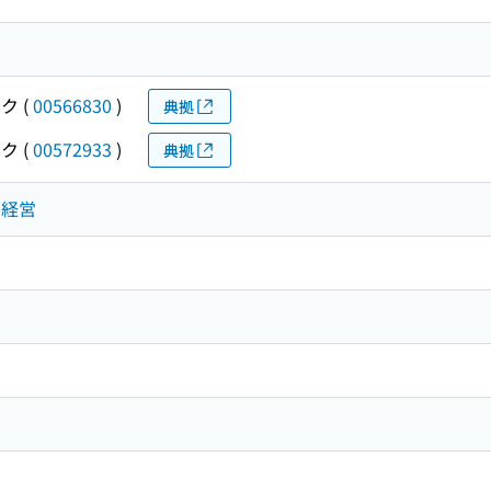
サク
(
00566830
)
典拠
サク
(
00572933
)
典拠
・経営